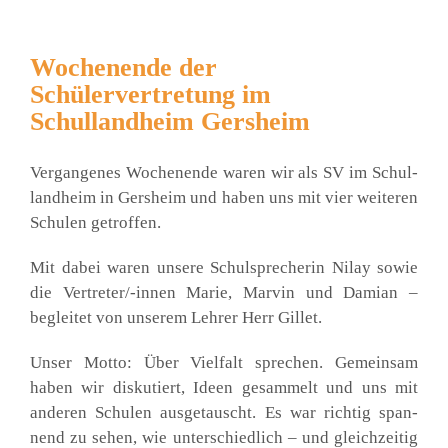
Wochenende der
Schülervertretung im
Schullandheim Gersheim
Ver­gan­ge­nes Wochen­en­de waren wir als SV im Schul­
land­heim in Gers­heim und haben uns mit vier wei­te­ren
Schu­len getrof­fen.
Mit dabei waren unse­re Schul­spre­che­rin Nil­ay sowie
die Ver­tre­ter/-innen Marie, Mar­vin und Dami­an –
beglei­tet von unse­rem Leh­rer Herr Gil­let.
Unser Mot­to: Über Viel­falt spre­chen. Gemein­sam
haben wir dis­ku­tiert, Ideen gesam­melt und uns mit
ande­ren Schu­len aus­ge­tauscht. Es war rich­tig span­
nend zu sehen, wie unter­schied­lich – und gleich­zei­tig