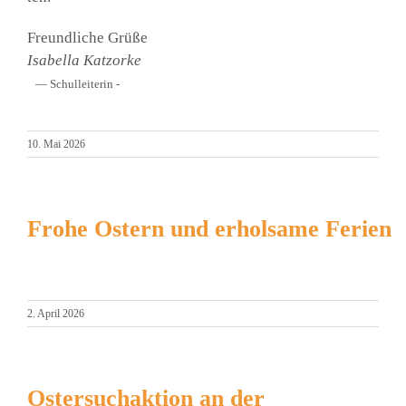
Freund­li­che Grü­ße
Isa­bel­la Katz­or­ke
— Schul­lei­te­rin -
10. Mai 2026
Frohe Ostern und erholsame Ferien
2. April 2026
Ostersuchaktion an der