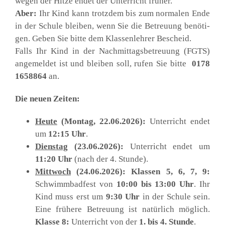
wegen der Hit­ze endet der Unter­richt frü­her.
Aber:
Ihr Kind kann trotz­dem bis zum nor­ma­len Ende
in der Schu­le blei­ben, wenn Sie die Betreu­ung benö­ti­
gen. Geben Sie bit­te dem Klas­sen­leh­rer Bescheid.
Falls Ihr Kind in der Nach­mit­tags­be­treu­ung (FGTS)
ange­mel­det ist und blei­ben soll, rufen Sie bit­te
0178
1658864
an.
Die neu­en Zei­ten:
Heu­te
(Mon­tag, 22.06.2026):
Unter­richt endet
um
12:15 Uhr
.
Diens­tag
(23.06.2026):
Unter­richt endet um
11:20 Uhr
(nach der 4. Stun­de).
Mitt­woch
(24.06.2026):
Klas­sen 5, 6, 7, 9:
Schwimm­bad­fest von
10:00 bis 13:00 Uhr
. Ihr
Kind muss erst um
9:30 Uhr
in der Schu­le sein.
Eine frü­he­re Betreu­ung ist natür­lich mög­lich.
Klas­se 8:
Unter­richt von der
1.
bis 4. Stun­de
.