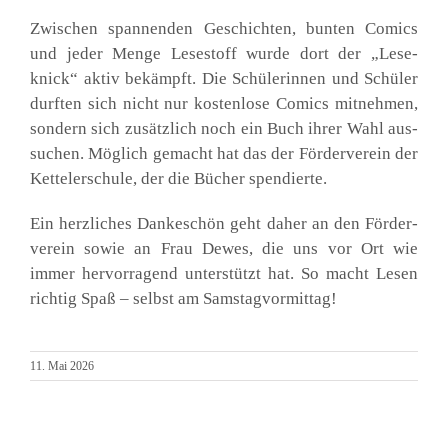
Zwi­schen span­nen­den Geschich­ten, bun­ten Comics
und jeder Men­ge Lese­stoff wur­de dort der
„Lese­
knick“ aktiv bekämpft. Die Schü­le­rin­nen und Schü­ler
durf­ten sich nicht nur kos­ten­lo­se Comics mit­neh­men,
son­dern sich zusätz­lich noch ein Buch ihrer Wahl aus­
su­chen. Mög­lich gemacht hat das der För­der­ver­ein der
Ket­tel­er­schu­le, der die Bücher spen­dier­te.
Ein herz­li­ches Dan­ke­schön geht daher an den För­der­
ver­ein sowie an Frau Dewes, die uns vor Ort wie
immer her­vor­ra­gend unter­stützt hat. So macht Lesen
rich­tig Spaß – selbst am Sams­tag­vor­mit­tag!
11. Mai 2026