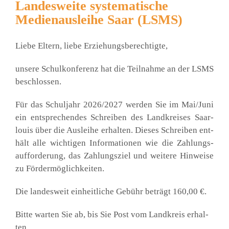
Landesweite systematische
Medienausleihe Saar (LSMS)
Lie­be Eltern, lie­be Erzie­hungs­be­rech­tig­te,
unse­re Schul­kon­fe­renz hat die Teil­nah­me an der LSMS
beschlos­sen.
Für das Schul­jahr 2026/2027 wer­den Sie im Mai/Juni
ein ent­spre­chen­des Schrei­ben des Land­krei­ses Saar­
lou­is über die Aus­lei­he erhal­ten. Die­ses Schrei­ben ent­
hält alle wich­ti­gen Infor­ma­tio­nen wie die Zah­lungs­
auf­for­de­rung, das Zah­lungs­ziel und wei­te­re Hin­wei­se
zu För­der­mög­lich­kei­ten.
Die lan­des­weit ein­heit­li­che Gebühr beträgt 160,00 €.
Bit­te war­ten Sie ab, bis Sie Post vom Land­kreis erhal­
ten.