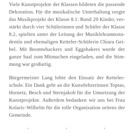
Vie­le Kunst­pro­jek­te der Klas­sen bil­de­ten die pas­sen­de
Deko­ra­ti­on. Für die musi­ka­li­sche Unter­hal­tung sorg­te
das Musik­pro­jekt der Klas­se 8.1: Rund 20 Kin­der, ver­
stärkt durch vier Schü­le­rin­nen und Schü­ler der Klas­se
8.2, spiel­ten unter der Lei­tung der Musik­lehr­amts­stu­
den­tin und ehe­ma­li­gen Ket­te­ler-Schü­le­rin Chia­ra Gei­
bel. Mit Boom­wha­ckers und Eggsha­kers wur­de der
gan­ze Saal zum Mit­ma­chen ein­ge­la­den, und die Stim­
mung war groß­ar­tig.
Bür­ger­meis­ter Lang lob­te den Ein­satz der Ket­tel­er­
schu­le. Ein Dank geht an die Kunst­leh­re­rin­nen Top­tas,
Hor­netz, Besch und Stern­ja­kob für die Umset­zung der
Kunst­pro­jek­te. Außer­dem bedan­ken wir uns bei Frau
Kola­ric-Wil­helm für die tol­le Orga­ni­sa­ti­on sei­tens der
Gemein­de.