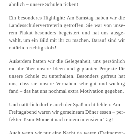
ähn­lich – unse­re Schu­len ticken!
Ein beson­de­res High­light: Am Sams­tag haben wir die
Lan­des­schü­ler­ver­tre­te­rin getrof­fen. Sie war von unse­
rem Pla­kat beson­ders begeis­tert und hat uns aus­ge­
wählt, um ein Bild mit ihr zu machen. Dar­auf sind wir
natür­lich rich­tig stolz!
Außer­dem hat­ten wir die Gele­gen­heit, uns per­sön­lich
mit ihr über unse­re Ideen und geplan­ten Pro­jek­te für
unse­re Schu­le zu unter­hal­ten. Beson­ders gefreut hat
uns, dass sie unse­re Vor­ha­ben sehr gut und wich­tig
fand – das hat uns noch­mal extra Moti­va­ti­on gege­ben.
Und natür­lich durf­te auch der Spaß nicht feh­len: Am
Frei­tag­abend waren wir gemein­sam Döner essen – per­
fek­ter Team-Moment nach einem inten­si­ven Tag!
Auch wenn wir nur eine Nacht da waren (Frei­tag­mor­