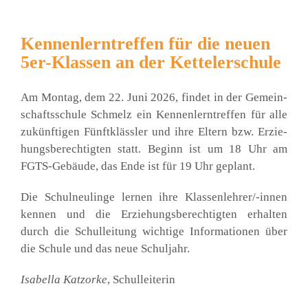
Kennenlerntreffen für die neuen
5er-Klassen an der Kettelerschule
Am Mon­tag, dem 22. Juni 2026, fin­det in der Gemein­
schafts­schu­le Schmelz ein Ken­nen­lern­tref­fen für alle
zukünf­ti­gen Fünft­kläss­ler und ihre Eltern bzw. Erzie­
hungs­be­rech­tig­ten statt. Beginn ist um 18 Uhr am
FGTS-Gebäu­de, das Ende ist für 19 Uhr geplant.
Die Schul­neu­lin­ge ler­nen ihre Klas­sen­leh­rer/-innen
ken­nen und die Erzie­hungs­be­rech­tig­ten erhal­ten
durch die Schul­lei­tung wich­ti­ge Infor­ma­tio­nen über
die Schu­le und das neue Schul­jahr.
Isa­bel­la Katz­or­ke
, Schul­lei­te­rin