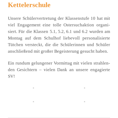
Kettelerschule
Unse­re Schü­ler­ver­tre­tung der Klas­sen­stu­fe 10 hat mit
viel Enga­ge­ment eine tol­le Oster­such­ak­ti­on orga­ni­
siert. Für die Klas­sen 5.1, 5.2, 6.1 und 6.2 wur­den am
Mon­tag auf dem Schul­hof lie­be­voll per­so­na­li­sier­te
Tüt­chen ver­steckt, die die Schü­le­rin­nen und Schü­ler
anschlie­ßend mit gro­ßer Begeis­te­rung gesucht haben.
Ein rund­um gelun­ge­ner Vor­mit­tag mit vie­len strah­len­
den Gesich­tern – vie­len Dank an unse­re enga­gier­te
SV!