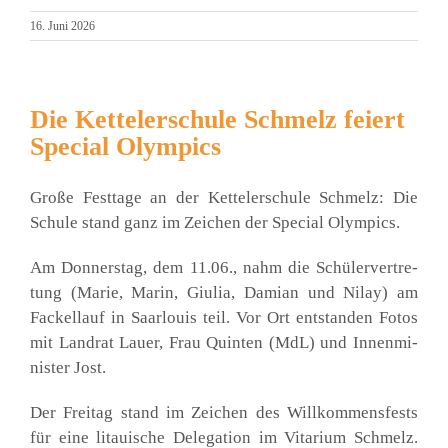
16. Juni 2026
Die Kettelerschule Schmelz feiert
Special Olympics
Gro­ße Fest­ta­ge an der Ket­tel­er­schu­le Schmelz: Die
Schu­le stand ganz im Zei­chen der Spe­cial Olym­pics.
Am Don­ners­tag, dem 11.06., nahm die Schü­ler­ver­tre­
tung (Marie, Marin, Giu­lia, Dami­an und Nil­ay) am
Fackel­lauf in Saar­lou­is teil. Vor Ort ent­stan­den Fotos
mit Land­rat Lau­er, Frau Quin­ten (MdL) und Innen­mi­
nis­ter Jost.
Der Frei­tag stand im Zei­chen des Will­kom­mens­fests
für eine litaui­sche Dele­ga­ti­on im Vita­ri­um Schmelz.