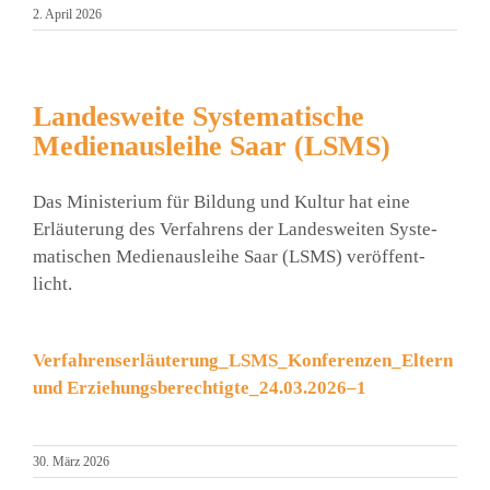
2. April 2026
Landesweite Systematische
Medienausleihe Saar (LSMS)
Das Minis­te­ri­um für Bil­dung und Kul­tur hat eine
Erläu­te­rung des Ver­fah­rens der Lan­des­wei­ten Sys­te­
ma­ti­schen Medi­en­aus­lei­he Saar (LSMS) ver­öf­fent­
licht.
Verfahrenserläuterung_LSMS_Konferenzen_Eltern
und Erziehungsberechtigte_24.03.2026–1
30. März 2026