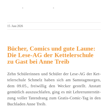
15. Juni 2026
Bücher, Comics und gute Laune:
Die Lese-AG der Kettelerschule
zu Gast bei Anne Treib
Zehn Schü­le­rin­nen und Schü­ler der Lese-AG der Ket­
tel­er­schu­le Schmelz haben sich am Sams­tag­mor­gen,
dem 09.05., frei­wil­lig den Wecker gestellt. Anstatt
gemüt­lich aus­zu­schla­fen, ging es mit Leh­rer­un­ter­stüt­
zung vol­ler Taten­drang zum Gra­tis-Comic-Tag in den
Buch­la­den Anne Treib.