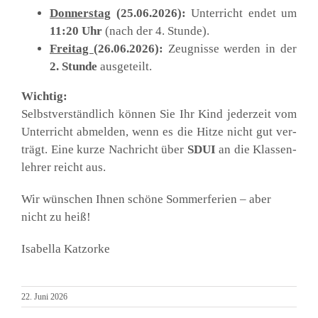
Don­ners­tag
(25.06.2026):
Unter­richt endet um
11:20 Uhr
(nach der 4. Stun­de).
Frei­tag
(26.06.2026):
Zeug­nis­se wer­den in der
2. Stun­de
aus­ge­teilt.
Wich­tig:
Selbst­ver­ständ­lich kön­nen Sie Ihr Kind jeder­zeit vom
Unter­richt abmel­den, wenn es die Hit­ze nicht gut ver­
trägt. Eine kur­ze Nach­richt über
SDUI
an die Klas­sen­
leh­rer reicht aus.
Wir wün­schen Ihnen schö­ne Som­mer­fe­ri­en – aber
nicht zu heiß!
Isa­bel­la Katz­or­ke
22. Juni 2026