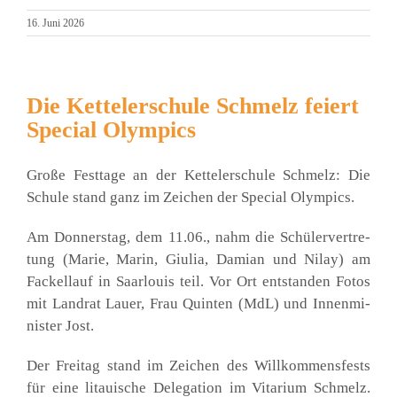
16. Juni 2026
Die Kettelerschule Schmelz feiert
Special Olympics
Gro­ße Fest­ta­ge an der Ket­tel­er­schu­le Schmelz: Die
Schu­le stand ganz im Zei­chen der Spe­cial Olym­pics.
Am Don­ners­tag, dem 11.06., nahm die Schü­ler­ver­tre­
tung (Marie, Marin, Giu­lia, Dami­an und Nil­ay) am
Fackel­lauf in Saar­lou­is teil. Vor Ort ent­stan­den Fotos
mit Land­rat Lau­er, Frau Quin­ten (MdL) und Innen­mi­
nis­ter Jost.
Der Frei­tag stand im Zei­chen des Will­kom­mens­fests
für eine litaui­sche Dele­ga­ti­on im Vita­ri­um Schmelz.