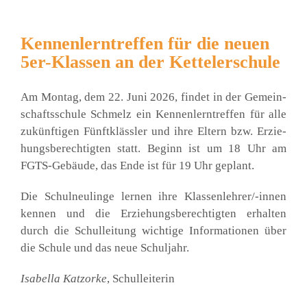
Kennenlerntreffen für die neuen
5er-Klassen an der Kettelerschule
Am Mon­tag, dem 22. Juni 2026, fin­det in der Gemein­
schafts­schu­le Schmelz ein Ken­nen­lern­tref­fen für alle
zukünf­ti­gen Fünft­kläss­ler und ihre Eltern bzw. Erzie­
hungs­be­rech­tig­ten statt. Beginn ist um 18 Uhr am
FGTS-Gebäu­­de, das Ende ist für 19 Uhr geplant.
Die Schul­neu­lin­ge ler­nen ihre Klas­­sen­­leh­­rer/-innen
ken­nen und die Erzie­hungs­be­rech­tig­ten erhal­ten
durch die Schul­lei­tung wich­ti­ge Infor­ma­tio­nen über
die Schu­le und das neue Schul­jahr.
Isa­bel­la Katz­or­ke
, Schul­lei­te­rin