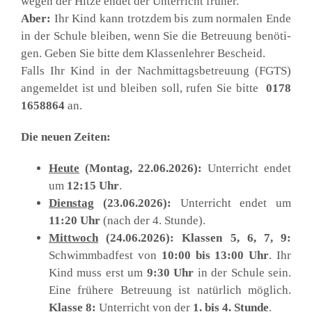
wegen der Hit­ze endet der Unter­richt frü­her.
Aber:
Ihr Kind kann trotz­dem bis zum nor­ma­len Ende
in der Schu­le blei­ben, wenn Sie die Betreu­ung benö­ti­
gen. Geben Sie bit­te dem Klas­sen­leh­rer Bescheid.
Falls Ihr Kind in der Nach­mit­tags­be­treu­ung (FGTS)
ange­mel­det ist und blei­ben soll, rufen Sie bit­te
0178
1658864
an.
Die neu­en Zei­ten:
Heu­te
(Mon­tag, 22.06.2026):
Unter­richt endet
um
12:15 Uhr
.
Diens­tag
(23.06.2026):
Unter­richt endet um
11:20 Uhr
(nach der 4. Stun­de).
Mitt­woch
(24.06.2026):
Klas­sen 5, 6, 7, 9:
Schwimm­bad­fest von
10:00 bis 13:00 Uhr
. Ihr
Kind muss erst um
9:30 Uhr
in der Schu­le sein.
Eine frü­he­re Betreu­ung ist natür­lich mög­lich.
Klas­se 8:
Unter­richt von der
1.
bis 4. Stun­de
.