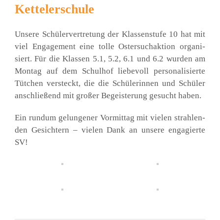
Kettelerschule
Unse­re Schü­ler­ver­tre­tung der Klas­sen­stu­fe 10 hat mit
viel Enga­ge­ment eine tol­le Oster­such­ak­ti­on orga­ni­
siert. Für die Klas­sen 5.1, 5.2, 6.1 und 6.2 wur­den am
Mon­tag auf dem Schul­hof lie­be­voll per­so­na­li­sier­te
Tüt­chen ver­steckt, die die Schü­le­rin­nen und Schü­ler
anschlie­ßend mit gro­ßer Begeis­te­rung gesucht haben.
Ein rund­um gelun­ge­ner Vor­mit­tag mit vie­len strah­len­
den Gesich­tern – vie­len Dank an unse­re enga­gier­te
SV!