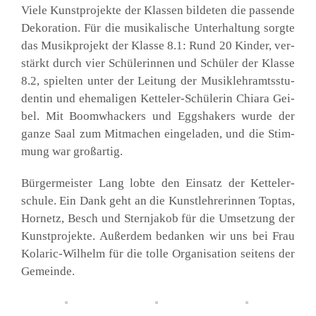
Vie­le Kunst­pro­jek­te der Klas­sen bil­de­ten die pas­sen­de
Deko­ra­ti­on. Für die musi­ka­li­sche Unter­hal­tung sorg­te
das Musik­pro­jekt der Klas­se 8.1: Rund 20 Kin­der, ver­
stärkt durch vier Schü­le­rin­nen und Schü­ler der Klas­se
8.2, spiel­ten unter der Lei­tung der Musik­lehr­amts­stu­
den­tin und ehe­ma­li­gen Ket­­te­­ler-Schü­­le­rin Chia­ra Gei­
bel. Mit Boom­wha­ckers und Eggsha­kers wur­de der
gan­ze Saal zum Mit­ma­chen ein­ge­la­den, und die Stim­
mung war groß­ar­tig.
Bür­ger­meis­ter Lang lob­te den Ein­satz der Ket­tel­er­
schu­le. Ein Dank geht an die Kunst­leh­re­rin­nen Top­tas,
Hor­netz, Besch und Stern­ja­kob für die Umset­zung der
Kunst­pro­jek­te. Außer­dem bedan­ken wir uns bei Frau
Kola­ric-Wil­helm für die tol­le Orga­ni­sa­ti­on sei­tens der
Gemein­de.