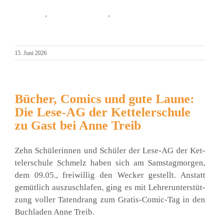
15. Juni 2026
Bücher, Comics und gute Laune:
Die Lese-AG der Kettelerschule
zu Gast bei Anne Treib
Zehn Schü­le­rin­nen und Schü­ler der Lese-AG der Ket­
tel­er­schu­le Schmelz haben sich am Sams­tag­mor­gen,
dem 09.05., frei­wil­lig den Wecker gestellt. Anstatt
gemüt­lich aus­zu­schla­fen, ging es mit Leh­rer­un­ter­stüt­
zung vol­ler Taten­drang zum Gra­­tis-Comic-Tag in den
Buch­la­den Anne Treib.