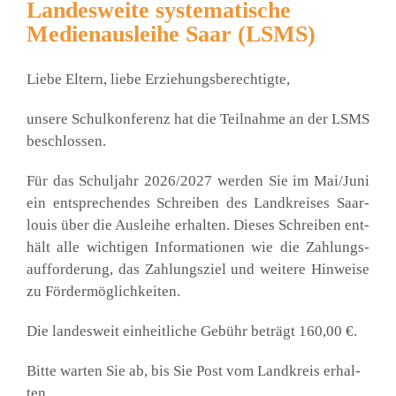
Landesweite systematische
Medienausleihe Saar (LSMS)
Lie­be Eltern, lie­be Erzie­hungs­be­rech­tig­te,
unse­re Schul­kon­fe­renz hat die Teil­nah­me an der LSMS
beschlos­sen.
Für das Schul­jahr 2026/2027 wer­den Sie im Mai/Juni
ein ent­spre­chen­des Schrei­ben des Land­krei­ses Saar­
lou­is über die Aus­lei­he erhal­ten. Die­ses Schrei­ben ent­
hält alle wich­ti­gen Infor­ma­tio­nen wie die Zah­lungs­
auf­for­de­rung, das Zah­lungs­ziel und wei­te­re Hin­wei­se
zu För­der­mög­lich­kei­ten.
Die lan­des­weit ein­heit­li­che Gebühr beträgt 160,00 €.
Bit­te war­ten Sie ab, bis Sie Post vom Land­kreis erhal­
ten.