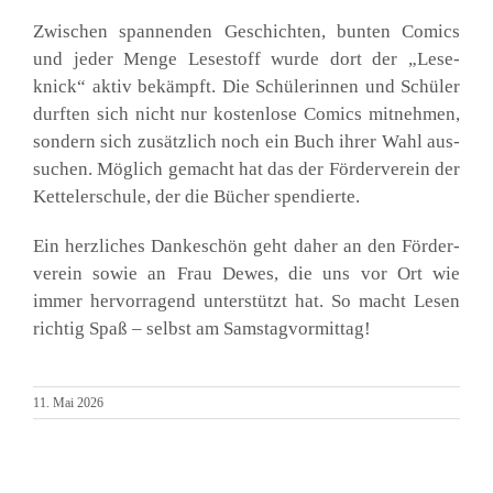
Zwi­schen span­nen­den Geschich­ten, bun­ten Comics
und jeder Men­ge Lese­stoff wur­de dort der
„Lese­
knick“ aktiv bekämpft. Die Schü­le­rin­nen und Schü­ler
durf­ten sich nicht nur kos­ten­lo­se Comics mit­neh­men,
son­dern sich zusätz­lich noch ein Buch ihrer Wahl aus­
su­chen. Mög­lich gemacht hat das der För­der­ver­ein der
Ket­tel­er­schu­le, der die Bücher spen­dier­te.
Ein herz­li­ches Dan­ke­schön geht daher an den För­der­
ver­ein sowie an Frau Dewes, die uns vor Ort wie
immer her­vor­ra­gend unter­stützt hat. So macht Lesen
rich­tig Spaß – selbst am Sams­tag­vor­mit­tag!
11. Mai 2026