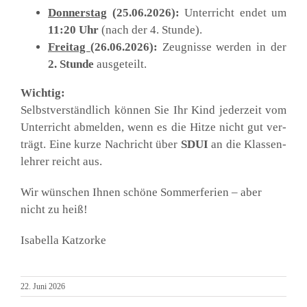
Don­ners­tag
(25.06.2026):
Unter­richt endet um
11:20 Uhr
(nach der 4. Stun­de).
Frei­tag
(26.06.2026):
Zeug­nis­se wer­den in der
2. Stun­de
aus­ge­teilt.
Wich­tig:
Selbst­ver­ständ­lich kön­nen Sie Ihr Kind jeder­zeit vom
Unter­richt abmel­den, wenn es die Hit­ze nicht gut ver­
trägt. Eine kur­ze Nach­richt über
SDUI
an die Klas­sen­
leh­rer reicht aus.
Wir wün­schen Ihnen schö­ne Som­mer­fe­ri­en – aber
nicht zu heiß!
Isa­bel­la Katz­or­ke
22. Juni 2026