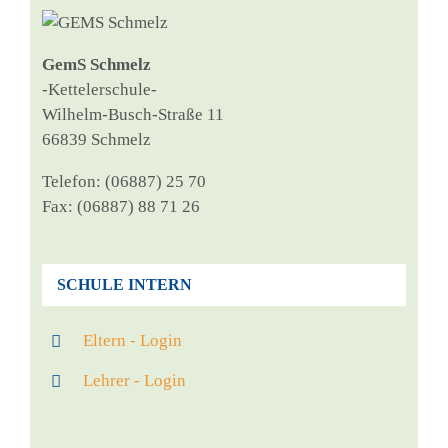
GemS Schmelz
‑Ket­tel­er­schu­le-
Wil­helm-Busch-Stra­ße 11
66839 Schmelz
Tele­fon: (06887) 25 70
Fax: (06887) 88 71 26
SCHULE INTERN
Eltern - Login
Lehrer - Login