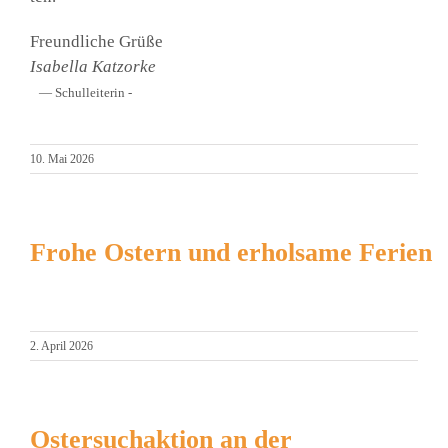
Freund­li­che Grü­ße
Isa­bel­la Katz­or­ke
— Schul­lei­te­rin -
10. Mai 2026
Frohe Ostern und erholsame Ferien
2. April 2026
Ostersuchaktion an der