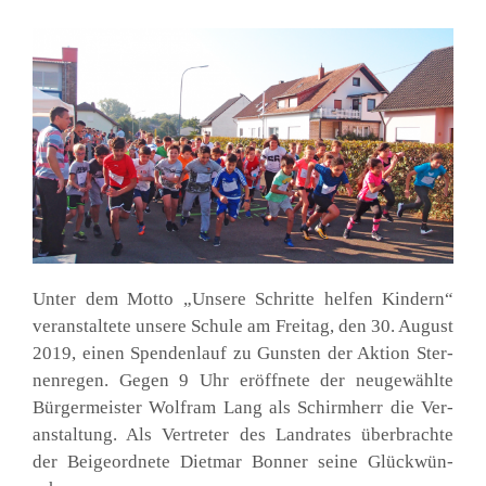
Unter dem Mot­to „Unse­re Schrit­te hel­fen Kin­dern“
ver­an­stal­te­te unse­re Schu­le am Frei­tag, den 30. August
2019, einen Spen­den­lauf zu Guns­ten der Akti­on Ster­
nen­re­gen. Gegen 9 Uhr eröff­ne­te der neu­ge­wähl­te
Bür­ger­meis­ter Wolf­ram Lang als Schirm­herr die Ver­
an­stal­tung. Als Ver­tre­ter des Land­ra­tes über­brach­te
der Bei­geord­ne­te Diet­mar Bon­ner sei­ne Glück­wün­