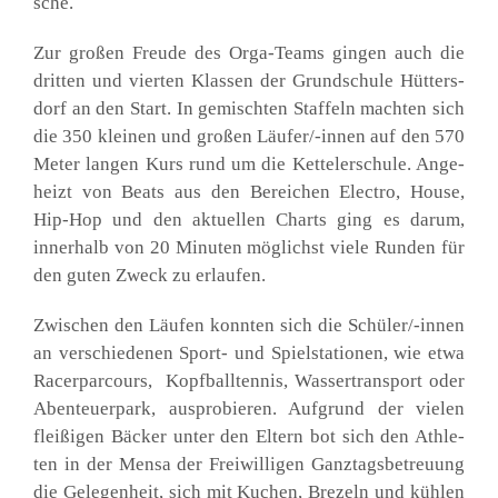
sche.
Zur gro­ßen Freu­de des Orga-Teams gin­gen auch die
drit­ten und vier­ten Klas­sen der Grund­schu­le Hüt­ters­
dorf an den Start. In gemisch­ten Staf­feln mach­ten sich
die 350 klei­nen und gro­ßen Läu­fer/-innen auf den 570
Meter lan­gen Kurs rund um die Ket­tel­er­schu­le. Ange­
heizt von Beats aus den Berei­chen Elec­t­ro, House,
Hip-Hop und den aktu­el­len Charts ging es dar­um,
inner­halb von 20 Minu­ten mög­lichst vie­le Run­den für
den guten Zweck zu erlau­fen.
Zwi­schen den Läu­fen konn­ten sich die Schü­ler/-innen
an ver­schie­de­nen Sport- und Spiel­sta­tio­nen, wie etwa
Racer­par­cours, Kopf­ball­ten­nis, Was­ser­trans­port oder
Aben­teu­er­park, aus­pro­bie­ren. Auf­grund der vie­len
flei­ßi­gen Bäcker unter den Eltern bot sich den Ath­le­
ten in der Men­sa der Frei­wil­li­gen Ganz­tags­be­treu­ung
die Gele­gen­heit, sich mit Kuchen, Bre­zeln und küh­len