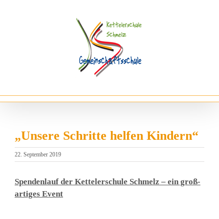
Zum
Inhalt
springen
„Unsere Schritte helfen Kindern“
22. September 2019
Spen­den­lauf der Ket­tel­er­schu­le Schmelz – ein groß­
ar­ti­ges Event