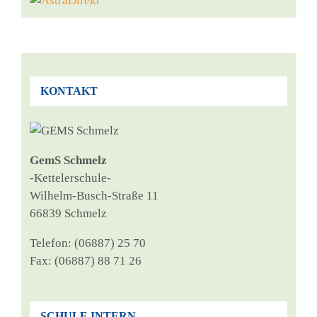
KONTAKT
GemS Schmelz
‑Ket­tel­er­schu­le-
Wil­helm-Busch-Stra­ße 11
66839 Schmelz
Tele­fon: (06887) 25 70
Fax: (06887) 88 71 26
SCHULE INTERN