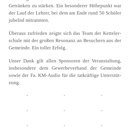
Geträn­ken zu stär­ken. Ein beson­de­rer Höhe­punkt war
der Lauf der Leh­rer, bei dem am Ende rund 50 Schü­ler
jubelnd mitrann­ten.
Über­aus zufrie­den zeig­te sich das Team der Ket­tel­er­
schu­le mit der gro­ßen Reso­nanz an Besu­chern aus der
Gemein­de. Ein tol­ler Erfolg.
Unser Dank gilt allen Spon­so­ren der Ver­an­stal­tung,
ins­be­son­de­re dem Gewer­be­ver­band der Gemein­de
sowie der Fa. KM-Audio für die tat­kräf­ti­ge Unter­stüt­
zung.