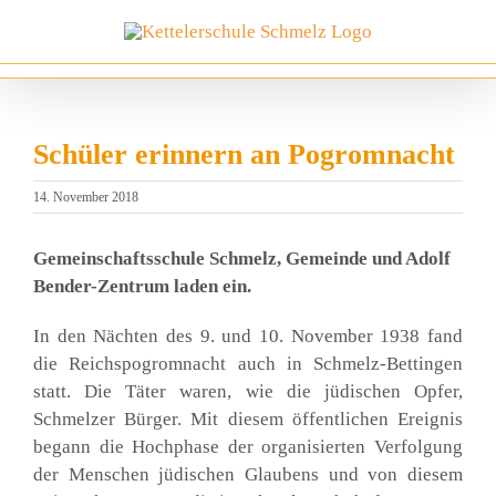
Zum
Inhalt
springen
Schüler erinnern an Pogromnacht
14. November 2018
Gemein­schafts­schu­le Schmelz, Gemein­de und Adolf
Ben­der-Zen­trum laden ein.
In den Näch­ten des 9. und 10. Novem­ber 1938 fand
die Reichs­po­grom­nacht auch in Schmelz-Bet­tin­gen
statt. Die Täter waren, wie die jüdi­schen Opfer,
Schmel­zer Bür­ger. Mit die­sem öffent­li­chen Ereig­nis
begann die Hoch­pha­se der orga­ni­sier­ten Ver­fol­gung
der Men­schen jüdi­schen Glau­bens und von die­sem