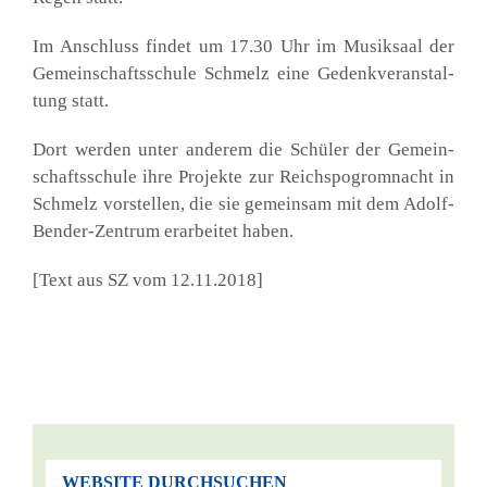
Im Anschluss fin­det um 17.30 Uhr im Musik­saal der
Gemein­schafts­schu­le Schmelz eine Gedenk­ver­an­stal­
tung statt.
Dort wer­den unter ande­rem die Schü­ler der Gemein­
schafts­schu­le ihre Pro­jek­te zur Reichs­po­grom­nacht in
Schmelz vor­stel­len, die sie gemein­sam mit dem Adolf-
Ben­der-Zen­trum erar­bei­tet haben.
[Text aus SZ vom 12.11.2018]
WEBSITE DURCHSUCHEN