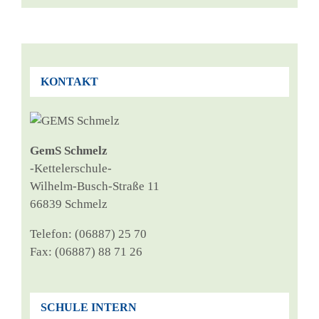
KONTAKT
GemS Schmelz
‑Ket­tel­er­schu­le-
Wil­helm-Busch-Stra­ße 11
66839 Schmelz
Tele­fon: (06887) 25 70
Fax: (06887) 88 71 26
SCHULE INTERN