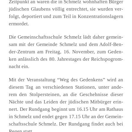
Zeit­punkt an waren die in Schmelz wohn­haf­ten Bür­ger
jüdi­schen Glau­bens völ­lig ent­rech­tet, sie wur­den ver­
folgt, depor­tiert und zum Teil in Kon­zen­tra­ti­ons­la­gern
ermor­det.
Die Gemein­schafts­schu­le Schmelz lädt daher gemein­
sam mit der Gemein­de Schmelz und dem Adolf-Ben­
der-Zen­trum am Frei­tag, 16. Novem­ber, zum Geden­
ken anläss­lich des 80. Jah­res­ta­ges der Reichs­po­grom­
nacht ein.
Mit der Ver­an­stal­tung “Weg des Geden­kens” wird an
die­sem Tag an ver­schie­de­nen Sta­tio­nen, unter ande­
rem den Stol­per­stei­nen, an die Gescheh­nis­se die­ser
Näch­te und das Lei­den der jüdi­schen Mit­bür­ger erin­
nert. Der Rund­gang beginnt um 16.15 Uhr am Rat­haus
in Schmelz und endet gegen 17.15 Uhr an der Gemein­
schafts­schu­le Schmelz. Der Rund­gang fin­det auch bei
Regen statt.