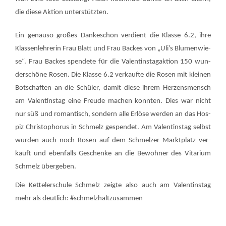
die die­se Akti­on unter­stütz­ten.
Ein genau­so gro­ßes Dan­ke­schön ver­dient die Klas­se 6.2, ihre
Klas­sen­leh­re­rin Frau Blatt und Frau Backes von „Uli’s Blu­men­wie­
se“. Frau Backes spen­de­te für die Valen­tins­tag­ak­ti­on 150 wun­
der­schö­ne Rosen. Die Klas­se 6.2 ver­kauf­te die Rosen mit klei­nen
Bot­schaf­ten an die Schü­ler, damit die­se ihrem Her­zens­mensch
am Valen­tins­tag eine Freu­de machen konn­ten. Dies war nicht
nur süß und roman­tisch, son­dern alle Erlö­se wer­den an das Hos­
piz Chris­to­pho­rus in Schmelz gespen­det. Am Valen­tins­tag selbst
wur­den auch noch Rosen auf dem Schmel­zer Markt­platz ver­
kauft und eben­falls Geschen­ke an die Bewoh­ner des Vita­ri­um
Schmelz über­ge­ben.
Die Ket­tel­er­schu­le Schmelz zeig­te also auch am Valen­tins­tag
mehr als deut­lich: #schmelz­hält­zu­sam­men