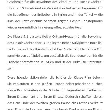
Geschen­ke für die Bewoh­ner des Vita­ri­um und Hos­piz Chris­to­
pho­rus in Schmelz und ein Ver­kauf von tür­ki­schen Lecke­rei­en für
die Betrof­fe­nen des Erd­be­bens in Syri­en und in der Tür­kei — die
Kids der Ket­tel­er­schu­le Schmelz zeig­ten Hos­piz Chris­to­pho­rus
wie­der uner­müd­lich ihr rie­sen­gro­ßes, sozia­les Herz.
Die Klas­se 5.1 bas­tel­te flei­ßig Ori­ga­mi-Her­zen für die Bewoh­ner
des Hos­piz Chris­to­pho­rus und leg­ten neben Süßig­kei­ten noch lie­
be Grü­ße und das Bren­ta­no-Zitat bei. Außer­dem kleb­ten sie Ori­
ga­mi-Her­zen auf Spie­ße, um zusätz­lich die Spen­den­ak­ti­on für die
Erd­be­ben­be­trof­fe­nen in Syri­en und in der Tür­kei zu unter­stüt­
zen.
Die­se Spen­den­ak­ti­on rie­fen die Schü­ler der Klas­se 9 ins Leben:
Sie ver­kauf­ten in den gro­ßen Pau­sen selbst­ge­ba­cke­ne Kuchen
sowie Köst­lich­kei­ten in der Schu­le und begeis­ter­ten hier­bei mit
ihrem Enga­ge­ment und ihrem Ein­satz. Dadurch schaff­ten sie es,
dass am Ende der zwei­ten gro­ßen Pau­se alles rest­los ver­kauft
war. Eine tol­le Leis­tung! Auch noch­mals Dan­ke an allen Eltern,