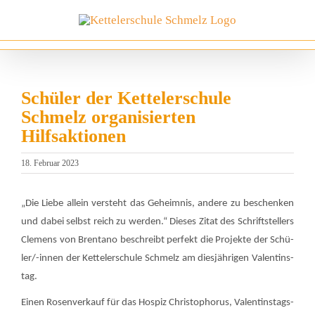
Zum
Inhalt
springen
Schüler der Kettelerschule
Schmelz organisierten
Hilfsaktionen
18. Februar 2023
„Die Lie­be allein ver­steht das Geheim­nis, ande­re zu beschen­ken
und dabei selbst reich zu wer­den.“ Die­ses Zitat des Schrift­stel­lers
Cle­mens von Bren­ta­no beschreibt per­fekt die Pro­jek­te der Schü­
ler/-innen der Ket­tel­er­schu­le Schmelz am dies­jäh­ri­gen Valen­tins­
tag.
Einen Rosen­ver­kauf für das Hos­piz Chris­to­pho­rus, Valen­tins­tags-