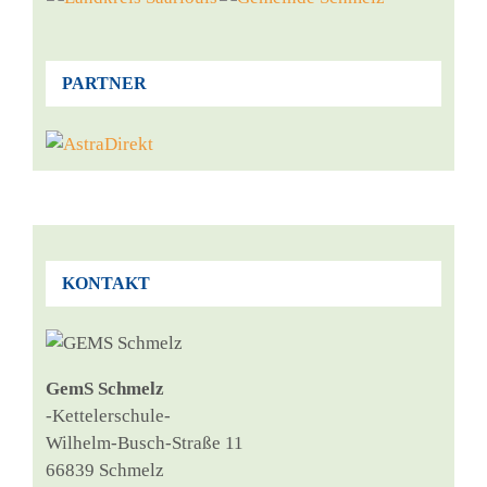
PARTNER
KONTAKT
GemS Schmelz
‑Ket­tel­er­schu­le-
Wil­helm-Busch-Stra­ße 11
66839 Schmelz