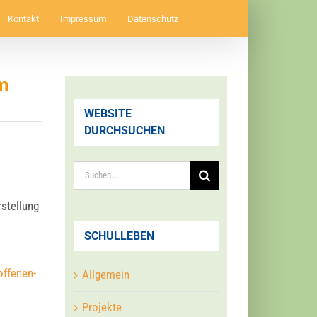
Kontakt
Impressum
Datenschutz
m
WEBSITE
DURCHSUCHEN
Suche
nach:
­stel­lung
SCHULLEBEN
offenen-
Allgemein
Projekte