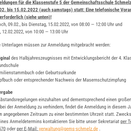
­dun­gen für die Klas­sen­stu­fe 5 der Gemein­schafts­schu­le Schmelz
2. bis 15.02.2022 (auch sams­tags) statt: Eine tele­fo­ni­sche Vor­
erfor­der­lich (sie­he unten)!
ch, 09.02., bis Diens­tag, 15.02.2022, von 08:00 — 12:00 Uhr und
, 12.02.2022, von 10:00 — 13:00 Uhr
e Unter­la­gen müs­sen zur Anmel­dung mit­ge­bracht wer­den:
­gi­nal
des Halb­jah­res­zeug­nis­ses mit Ent­wick­lungs­be­richt der 4. Kla
nd­schu­le
i­li­en­stamm­buch oder Geburts­ur­kun­de
pf­buch oder ent­spre­chen­der Nach­weis der Masern­schutz­imp­fung
er­ga­be
stands­re­ge­lun­gen ein­zu­hal­ten und dem­entspre­chend einen gro­ße
ei der Anmel­dung zu ver­hin­dern, fin­det die Anmel­dung in die­sem J
ange­ge­be­nen Zeit­raum zu einer bestimm­ten Uhr­zeit statt. Zweck
ines Anmel­de­ter­mins kon­tak­tie­ren Sie bit­te unser Sekre­ta­ri­at
per T
570
oder
per E‑Mail:
verwaltung@gems-schmelz.de
.