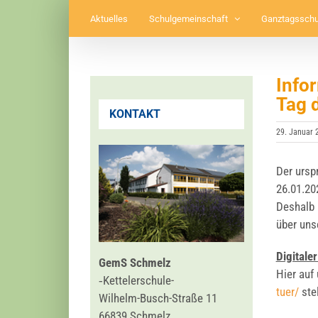
Zum
Aktuelles
Schulgemeinschaft
Ganztagsschu
Inhalt
springen
Info
Tag 
KONTAKT
29. Januar 
Der urspr
26.01.202
Des­halb 
über unse
Digi­ta­l
GemS Schmelz
Hier auf
‑Ket­tel­er­schu­le-
tuer/
stel
Wil­helm-Busch-Stra­ße 11
66839 Schmelz