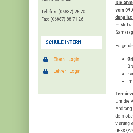
Die Anmel
vom 09.0
Tele­fon: (06887) 25 70
dung ist 
Fax: (06887) 88 71 26
— Mitt­wo
Sams­tag
SCHULE INTERN
Fol­gen­d
Ori
Eltern - Login
Gru
Lehrer - Login
Fam
Im
Ter­min­v
Um die Ab
Andrang b
dem oben 
vie­rung e
06887/2