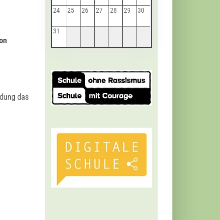
24
25
26
27
28
29
30
31
on
l­dung das