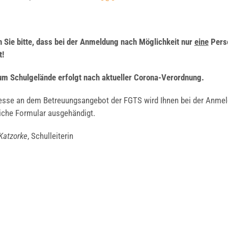
 Sie bit­te, dass bei der Anmel­dung nach Mög­lich­keit nur
eine
Per­s
t!
um Schul­ge­län­de erfolgt nach aktu­el­ler Coro­na-Ver­ord­nung.
­es­se an dem Betreu­ungs­an­ge­bot der FGTS wird Ihnen bei der Anme
li­che For­mu­lar aus­ge­hän­digt.
Katz­or­ke
, Schul­lei­te­rin