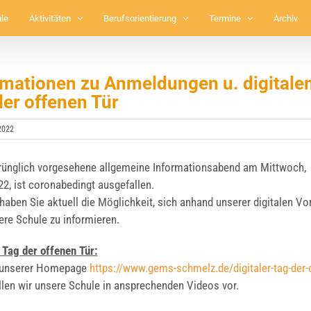
le
Aktivitäten
Berufsorientierung
Termine
Archiv
rmationen zu Anmeldungen u. digitale
der offenen Tür
2022
üng­lich vor­ge­se­he­ne all­ge­mei­ne Infor­ma­ti­ons­abend am Mitt­woch,
2, ist coro­nabe­dingt aus­ge­fal­len.
haben Sie aktu­ell die Mög­lich­keit, sich anhand unse­rer digi­ta­len Vor
­re Schu­le zu infor­mie­ren.
er Tag der offe­nen Tür:
 unse­rer Home­page
https://www.gems-schmelz.de/digitaler-tag-der-
­len wir unse­re Schu­le in anspre­chen­den Vide­os vor.