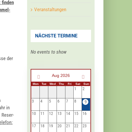
 fin­den
Veranstaltungen
anmel­
NÄCHSTE TERMINE
No events to show
s­se der
Aug 2026
Mon
Tue
Wed
Thu
Fri
Sat
Sun
1
2
n
3
4
5
6
7
8
9
ahr in
10
11
12
13
14
15
16
s Reser­
ele­fon:
17
18
19
20
21
22
23