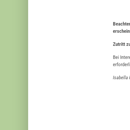
Beach­ten
erschein
Zutritt z
Bei Inter
erfor­der­
Isa­bel­la 