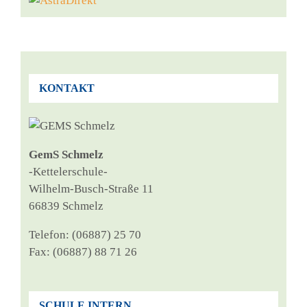
KONTAKT
GemS Schmelz
‑Ket­tel­er­schu­le-
Wil­helm-Busch-Stra­ße 11
66839 Schmelz
Tele­fon: (06887) 25 70
Fax: (06887) 88 71 26
SCHULE INTERN