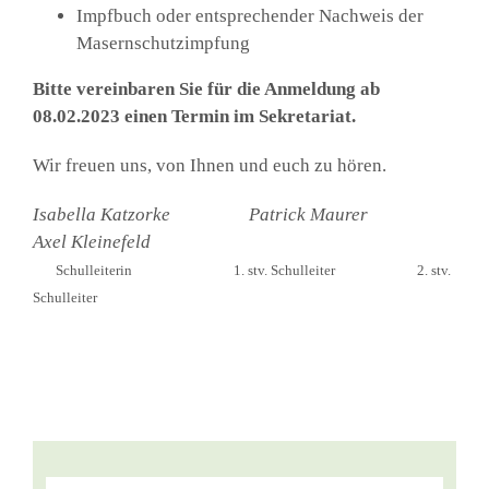
Impf­buch oder ent­spre­chen­der Nach­weis der
Masern­schutz­imp­fung
Bit­te ver­ein­ba­ren Sie für die Anmel­dung ab
08.02.2023 einen Ter­min im Sekre­ta­ri­at.
Wir freu­en uns, von Ihnen und euch zu hören.
Isa­bel­la Katz­or­ke
Patrick Mau­rer
Axel Klei­ne­feld
Schul­lei­te­rin 1. stv. Schul­lei­ter 2. stv.
Schul­lei­ter