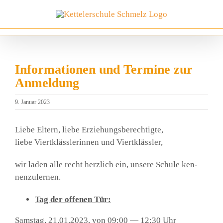
Zum
Inhalt
springen
Informationen und Termine zur
Anmeldung
9. Januar 2023
Lie­be Eltern, lie­be Erzie­hungs­be­rech­tig­te,
lie­be Viert­kläss­le­rin­nen und Viert­kläss­ler,
wir laden alle recht herz­lich ein, unse­re Schu­le ken­
nen­zu­ler­nen.
Tag der offe­nen Tür:
Sams­tag, 21.01.2023, von 09:00 — 12:30 Uhr