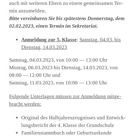
auch mit wei­te­ren Eltern zu einem gemein­sa­men Ter­
min anzu­mel­den.
Bit­te ver­ein­ba­ren Sie bis spä­tes­tens Don­ners­tag, dem
02.02.2023, einen Ter­min im Sekre­ta­ri­at.
Anmel­dung zur 5. Klas­se
:
Sams­tag, 04.03. bis
Diens­tag, 14.03.2023
Sams­tag, 04.03.2023, von 10:00 — 13:00 Uhr
Mon­tag, 06.03.2023 bis Diens­tag, 14.03.2023, von
08:00 — 12:00 Uhr und
Sams­tag, 11.03.2023, von 10:00 — 13:00 Uhr
Fol­gen­de Unter­la­gen müs­sen zur Anmel­dung mit­ge­
bracht wer­den:
Ori­gi­nal des Halb­jah­res­zeug­nis­ses und Ent­wick­
lungs­be­richt der 4. Klas­se der Grund­schu­le
Fami­li­en­stamm­buch oder Geburts­ur­kun­de