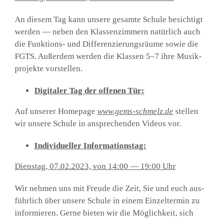
An die­sem Tag kann unse­re gesam­te Schu­le besich­tigt
wer­den — neben den Klas­sen­zim­mern natür­lich auch
die Funk­ti­ons- und Dif­fe­ren­zie­rungs­räu­me sowie die
FGTS. Außer­dem wer­den die Klas­sen 5–7 ihre Musik­
pro­jek­te vor­stel­len.
Digi­ta­ler Tag der offe­nen Tür:
Auf unse­rer Home­page
www.gems-schmelz.de
stel­len
wir unse­re Schu­le in anspre­chen­den Vide­os vor.
Indi­vi­du­el­ler Infor­ma­ti­ons­tag:
Diens­tag, 07.02.2023, von 14:00 — 19:00 Uhr
Wir neh­men uns mit Freu­de die Zeit, Sie und euch aus­
führ­lich über unse­re Schu­le in einem Ein­zel­ter­min zu
infor­mie­ren. Ger­ne bie­ten wir die Mög­lich­keit, sich