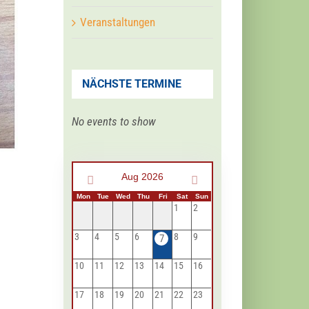
Veranstaltungen
NÄCHSTE TERMINE
No events to show
Aug 2026
Mon
Tue
Wed
Thu
Fri
Sat
Sun
1
2
3
4
5
6
8
9
7
10
11
12
13
14
15
16
17
18
19
20
21
22
23