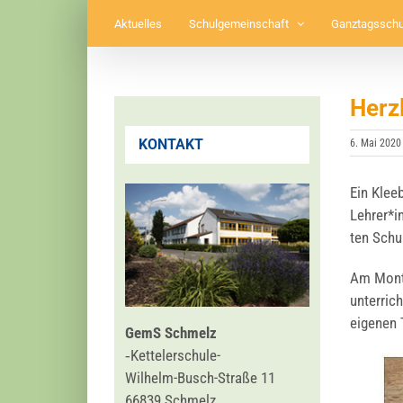
Zum
Aktuelles
Schulgemeinschaft
Ganztagsschu
Inhalt
springen
Herz
KONTAKT
6. Mai 2020
Ein Klee­
Lehrer*in
ten Schul
Am Mon­ta
unter­ric
eige­nen 
GemS Schmelz
‑Ket­tel­er­schu­le-
Wil­helm-Busch-Stra­ße 11
66839 Schmelz