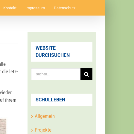
Kontakt
Impressum
Datenschutz
WEBSITE
DURCHSUCHEN
lle
Suche
 die letz­
nach:
wie­der
SCHULLEBEN
auf ihrem
Allgemein
Projekte