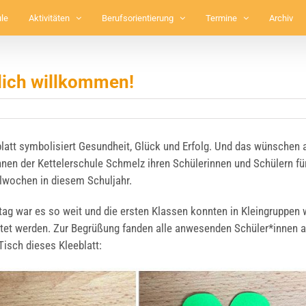
le
Aktivitäten
Berufsorientierung
Termine
Archiv
lich willkommen!
blatt sym­bo­li­siert Gesund­heit, Glück und Erfolg. Und das wün­schen a
nen der Ket­tel­er­schu­le Schmelz ihren Schü­le­rin­nen und Schü­lern für
­wo­chen in die­sem Schul­jahr.
g war es so weit und die ers­ten Klas­sen konn­ten in Klein­grup­pen 
h­tet wer­den. Zur Begrü­ßung fan­den alle anwe­sen­den Schüler*innen 
Tisch die­ses Klee­blatt: