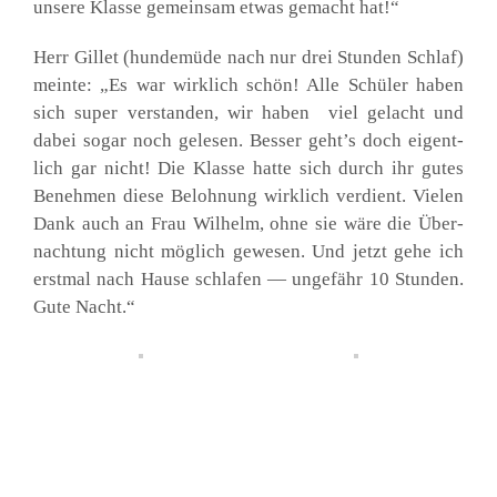
unse­re Klas­se gemein­sam etwas gemacht hat!“
Herr Gil­let (hun­de­mü­de nach nur drei Stun­den Schlaf)
mein­te: „Es war wirk­lich schön! Alle Schü­ler haben
sich super ver­stan­den, wir haben viel gelacht und
dabei sogar noch gele­sen. Bes­ser geht’s doch eigent­
lich gar nicht! Die Klas­se hat­te sich durch ihr gutes
Beneh­men die­se Beloh­nung wirk­lich ver­dient. Vie­len
Dank auch an Frau Wil­helm, ohne sie wäre die Über­
nach­tung nicht mög­lich gewe­sen. Und jetzt gehe ich
erst­mal nach Hau­se schla­fen — unge­fähr 10 Stun­den.
Gute Nacht.“