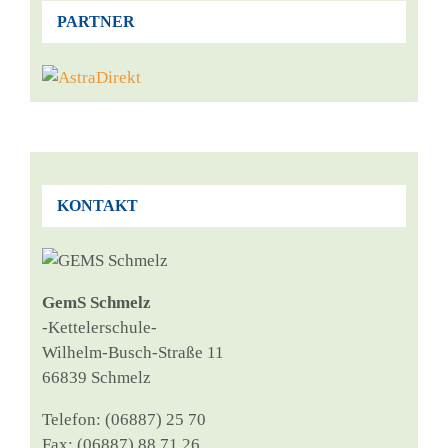
PARTNER
KONTAKT
GemS Schmelz
‑Ket­tel­er­schu­le-
Wil­helm-Busch-Stra­ße 11
66839 Schmelz
Tele­fon: (06887) 25 70
Fax: (06887) 88 71 26