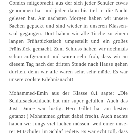
Comics mit­ge­bracht, aus der sich jeder Schü­ler etwas
genom­men hat und jeder dann bis tief in die Nacht
gele­sen hat. Am nächs­ten Mor­gen haben wir unse­re
Sachen gepackt und sind wie­der in unse­ren Klas­sen­
saal gegan­gen. Dort haben wir alle Tische zu einem
lan­gen Früh­stücks­tisch umge­stellt und ein gro­ßes
Früh­stück gemacht. Zum Schluss haben wir noch­mals
schön auf­ge­räumt und waren sehr froh, dass wir an
die­sem Tag nach der drit­ten Stun­de nach Hau­se gehen
durf­ten, denn wir alle waren sehr, sehr müde. Es war
unse­re cools­te Erleb­nis­nacht!
Moham­med-Emin aus der Klas­se 8.1 sag­te: „Die
Schlaf­sack­schlacht hat mir super gefal­len. Auch das
Just Dance war lus­tig. Herr Gil­let hat am bes­ten
getanzt ( Moham­med grinst dabei frech). Auch nachts
haben wir Jungs viel lachen müs­sen, weil einer unse­
rer Mit­schü­ler im Schlaf rede­te. Es war echt toll, dass