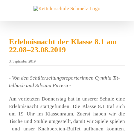
Zum
Inhalt
springen
Erlebnisnacht der Klasse 8.1 am
22.08–23.08.2019
3. September 2019
- Von den Schü­ler­zei­tungs­re­por­te­rin­nen Cyn­thia Tit­
tel­bach und Sil­va­na Pir­rera -
Am vor­letz­ten Don­ners­tag hat in unse­rer Schu­le eine
Erleb­nis­nacht statt­ge­fun­den. Die Klas­se 8.1 traf sich
um 19 Uhr im Klas­sen­raum. Zuerst haben wir die
Tische und Stüh­le umge­stellt, damit wir Spie­le spie­len
und unser Knab­be­rei­en-Buf­fet auf­bau­en konn­ten.