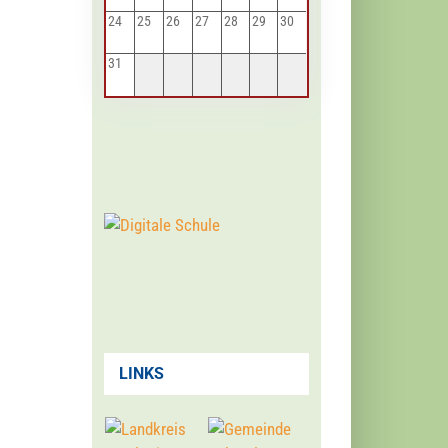
24
25
26
27
28
29
30
31
LINKS