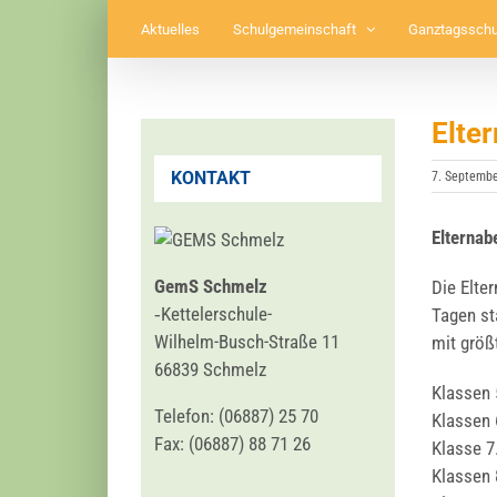
Zum
Aktuelles
Schulgemeinschaft
Ganztagsschu
Inhalt
springen
Elte
KONTAKT
7. Septemb
Eltern­a
GemS Schmelz
Die Elter
‑Ket­tel­er­schu­le-
Tagen sta
Wil­helm-Busch-Stra­ße 11
mit größt
66839 Schmelz
Klas­sen 
Tele­fon: (06887) 25 70
Klas­sen 
Fax: (06887) 88 71 26
Klas­se 7
Klas­sen 