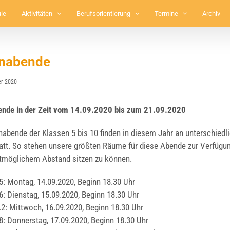
le
Aktivitäten
Berufsorientierung
Termine
Archiv
rnabende
er 2020
ben­de in der Zeit vom 14.09.2020 bis zum 21.09.2020
n­aben­de der Klas­sen 5 bis 10 fin­den in die­sem Jahr an unter­schied­l
tt. So ste­hen unse­re größ­ten Räu­me für die­se Aben­de zur Ver­fü­gu
­mög­li­chem Abstand sit­zen zu kön­nen.
5: Mon­tag, 14.09.2020, Beginn 18.30 Uhr
6: Diens­tag, 15.09.2020, Beginn 18.30 Uhr
.2: Mitt­woch, 16.09.2020, Beginn 18.30 Uhr
8: Don­ners­tag, 17.09.2020, Beginn 18.30 Uhr