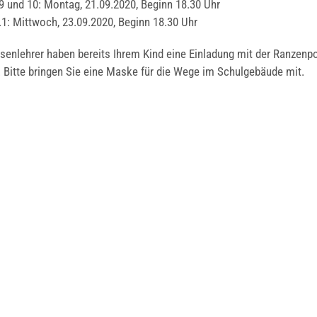
 9 und 10: Mon­tag, 21.09.2020, Beginn 18.30 Uhr
.1: Mitt­woch, 23.09.2020, Beginn 18.30 Uhr
­sen­leh­rer haben bereits Ihrem Kind eine Ein­la­dung mit der Ran­zen­p
. Bit­te brin­gen Sie eine Mas­ke für die Wege im Schul­ge­bäu­de mit.