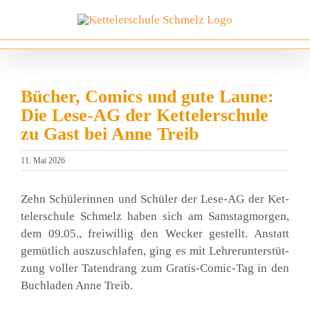
Zum
Inhalt
springen
Bücher, Comics und gute Laune:
Die Lese-AG der Kettelerschule
zu Gast bei Anne Treib
11. Mai 2026
Zehn Schü­le­rin­nen und Schü­ler der Lese-AG der Ket­
tel­er­schu­le Schmelz haben sich am Sams­tag­mor­gen,
dem 09.05., frei­wil­lig den Wecker gestellt. Anstatt
gemüt­lich aus­zu­schla­fen, ging es mit Leh­rer­un­ter­stüt­
zung vol­ler Taten­drang zum Gra­tis-Comic-Tag in den
Buch­la­den Anne Treib.