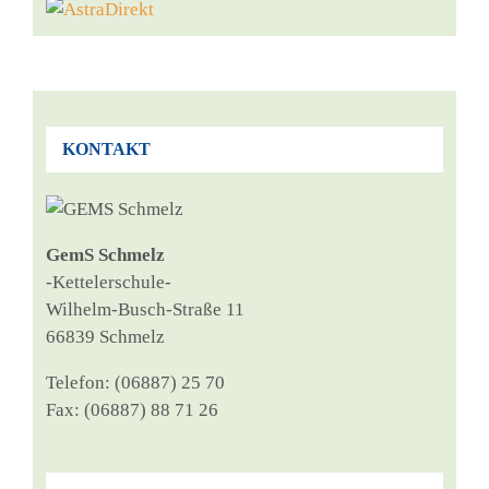
KONTAKT
GemS Schmelz
‑Ket­tel­er­schu­le-
Wil­helm-Busch-Stra­ße 11
66839 Schmelz
Tele­fon: (06887) 25 70
Fax: (06887) 88 71 26