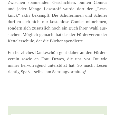
Zwi­schen span­nen­den Geschich­ten, bun­ten Comics
und jeder Men­ge Lese­stoff wur­de dort der
„Lese­
knick“ aktiv bekämpft. Die Schü­le­rin­nen und Schü­ler
durf­ten sich nicht nur kos­ten­lo­se Comics mit­neh­men,
son­dern sich zusätz­lich noch ein Buch ihrer Wahl aus­
su­chen. Mög­lich gemacht hat das der För­der­ver­ein der
Ket­tel­er­schu­le, der die Bücher spen­dier­te.
Ein herz­li­ches Dan­ke­schön geht daher an den För­der­
ver­ein sowie an Frau Dewes, die uns vor Ort wie
immer her­vor­ra­gend unter­stützt hat. So macht Lesen
rich­tig Spaß – selbst am Sams­tag­vor­mit­tag!