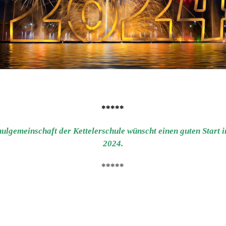
*****
ul­ge­mein­schaft der Ket­tel­er­schu­le wünscht einen guten Start 
2024.
*****