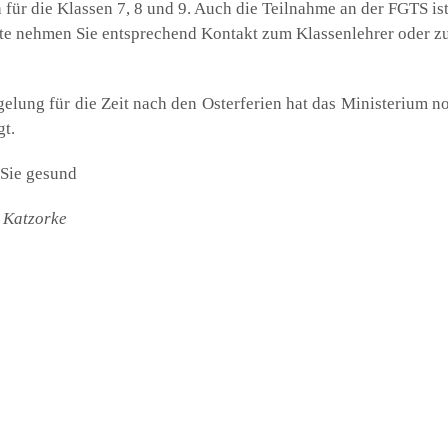
 für die Klas­sen 7, 8 und 9. Auch die Teil­nah­me an der FGTS is
t­te neh­men Sie ent­spre­chend Kon­takt zum Klas­sen­leh­rer oder 
e­lung für die Zeit nach den Oster­fe­ri­en hat das Minis­te­ri­um n
gt.
 Sie gesund
a Katz­or­ke