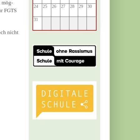
t mög­
24
25
26
27
28
29
30
zur FGTS
31
och nicht