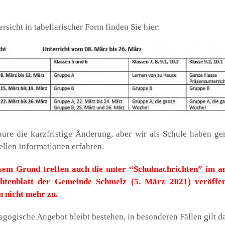
­sicht in tabel­la­ri­scher Form fin­den Sie hier:
u­re die kurz­fris­ti­ge Ände­rung, aber wir als Schu­le haben ger
el­len Infor­ma­tio­nen erfah­ren.
sem Grund tref­fen auch die unter “Schul­nach­rich­ten” im am
h­ten­blatt der Gemein­de Schmelz (5. März 2021) ver­öf­fent
n nicht mehr zu.
ago­gi­sche Ange­bot bleibt bestehen, in beson­de­ren Fäl­len gilt 