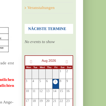
Veranstaltungen
NÄCHSTE TERMINE
No events to show
Aug 2026
a­de erst
Mon
Tue
Wed
Thu
Fri
Sat
Sun
1
2
t­li­chen
3
4
5
6
8
9
7
­lich­ten
10
11
12
13
14
15
16
17
18
19
20
21
22
23
das Ange­