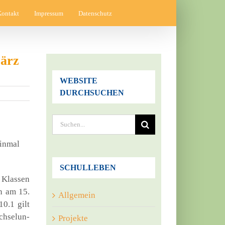
Kontakt
Impressum
Datenschutz
März
WEBSITE
DURCHSUCHEN
Suche
nach:
in­mal
SCHULLEBEN
 Klas­sen
en am 15.
Allgemein
10.1 gilt
h­sel­un­
Projekte