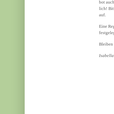
bot auch
lich! Bi
auf.
Eine Reg
fest­ge­le
Blei­ben
Isa­bel­l