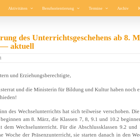
Aktivitäten
Berufsorientierung
Termine
Archiv
rung des Unterrichtsgeschehens ab 8. 
 — aktuell
1
tern und Erzie­hungs­be­rech­tig­te,
s­ter­rat und die Minis­te­rin für Bil­dung und Kul­tur haben noch e
hie­den!
nn des Wech­sel­un­ter­richts hat sich teil­wei­se ver­scho­ben. Die
begin­nen am 8. März, die Klas­sen 7, 8, 9.1 und 10.2 begin­n
 dem Wech­sel­un­ter­richt. Für die Abschluss­klas­sen 9.2 und 
e Woche der Prä­senz­un­ter­richt, sie star­ten danach in den Wec