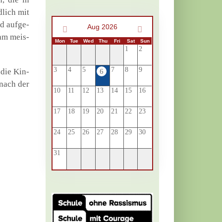
­lich mit
nd auf­ge­
Aug 2026
 am meis­
Mon
Tue
Wed
Thu
Fri
Sat
Sun
1
2
3
4
5
7
8
9
 die Kin­
6
 nach der
10
11
12
13
14
15
16
17
18
19
20
21
22
23
24
25
26
27
28
29
30
31