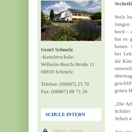
Sechst­kl
Stolz h
Jun­gen 
hoch – 
hat es g
bau­en. 
GemS Schmelz
bei Leh­
‑Ket­tel­er­schu­le-
die Kin­
Wil­helm-Busch-Stra­ße 11
ent­wor­
66839 Schmelz
über­tra
geschlif
Tele­fon: (06887) 25 70
ge­nen Ho
Fax: (06887) 88 71 26
„Die Arb
Schü­le
SCHULE INTERN
Arbeit au
Eltern - Login
Aus zwei