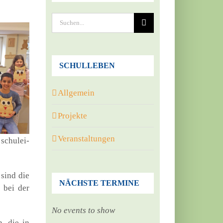
Suche
nach:
SCHULLEBEN
Allgemein
Projekte
Veranstaltungen
schul­ei­
 sind die
NÄCHSTE TERMINE
 bei der
No events to show
n, die in