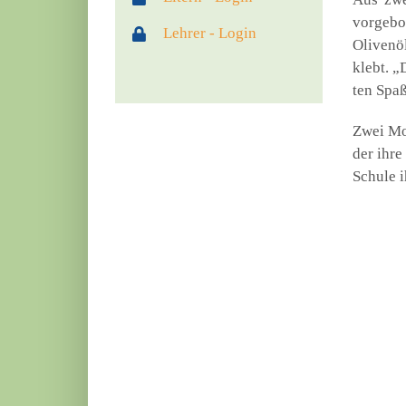
vor­ge­b
Lehrer - Login
Oli­ven­ö
klebt. „
ten Spaß
Zwei Mon
der ihre
Schu­le 