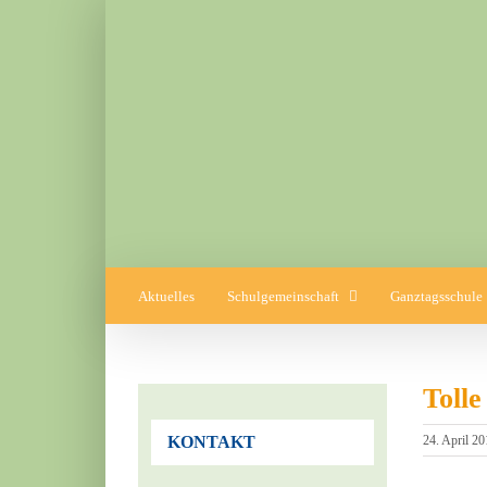
Zum
Inhalt
springen
Aktuelles
Schulgemeinschaft
Ganztagsschule
Tolle
24. April 20
KONTAKT