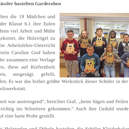
äss­ler bas­tel­ten Gar­de­ro­ben
al­ten die 19 Mäd­chen und
der Klas­se 6.1 ihre Eulen
denn viel Arbeit und Mühe
ekos­tet, die Holz­vö­gel zu
Im Arbeits­leh­re-Unter­richt
re­rin Caro­li­ne Graf haben
der zusam­men eine Vor­la­ge
fen, die­se auf Kie­fern­holz
­gen, aus­ge­sägt, gefeilt,
­fen. Es war das bis­her größ­te Werk­stück die­ser Schü­ler in der 
lz­werk­statt.
eit war anstren­gend“, berich­tet Graf, „beim Sägen und Fei­len
r rich­tig ins Schwit­zen gekom­men.“ Auch ihre Geduld wur­de
f eine har­te Pro­be gestellt.
 Holz­per­len und Dübeln bas­tel­ten die Schü­ler Klei­der­ha­ke