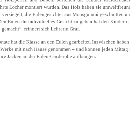
ohr­te Löcher mon­tiert wur­den. Das Holz haben sie umwelt­freund
l ver­sie­gelt, die Eulen­ge­sich­ter aus Moos­gum­mi geschnit­ten u
Den Eulen ihr indi­vi­du­el­les Gesicht zu geben hat den Kin­dern
 gemacht“, erin­nert sich Leh­re­rin Graf.
a­te hat die Klas­se an den Eulen gear­bei­tet. Inzwi­schen haben
 Wer­ke mit nach Hau­se genom­men – und kön­nen jeden Mit­tag
ihre Jacken an der Eulen-Gar­de­ro­be auf­hän­gen.