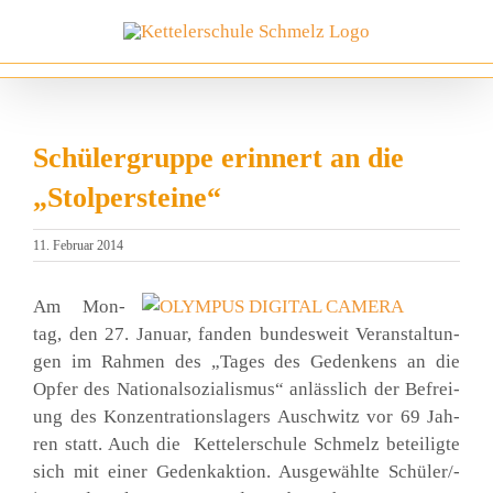
Zum
Inhalt
springen
Schülergruppe erinnert an die
„Stolpersteine“
11. Februar 2014
Am Mon­
tag, den 27. Janu­ar, fan­den bun­des­weit Ver­an­stal­tun­
gen im Rah­men des „Tages des Geden­kens an die
Opfer des Natio­nal­so­zia­lis­mus“ anläss­lich der Befrei­
ung des Kon­zen­tra­ti­ons­la­gers Ausch­witz vor 69 Jah­
ren statt. Auch die Ket­tel­er­schu­le Schmelz betei­lig­te
sich mit einer Gedenk­ak­ti­on. Aus­ge­wähl­te Schü­ler/-