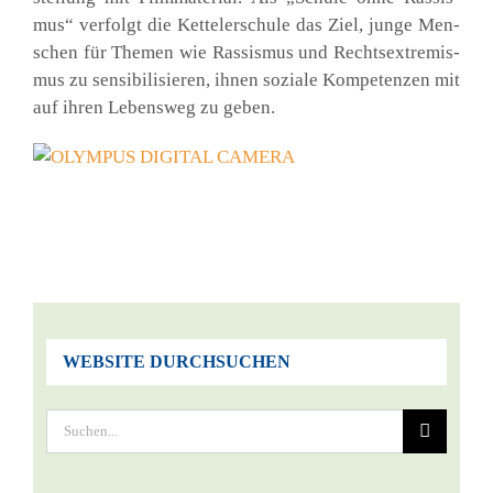
mus“ ver­folgt die Ket­tel­er­schu­le das Ziel, jun­ge Men­
schen für The­men wie Ras­sis­mus und Rechts­extre­mis­
mus zu sen­si­bi­li­sie­ren, ihnen sozia­le Kom­pe­ten­zen mit
auf ihren Lebens­weg zu geben.
WEBSITE DURCHSUCHEN
Suche
nach: