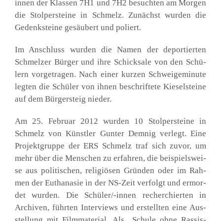
innen der Klas­sen 7H1 und 7H2 besuch­ten am Mor­gen
die Stol­per­stei­ne in Schmelz. Zunächst wur­den die
Gedenk­stei­ne gesäu­bert und poliert.
Im Anschluss wur­den die Namen der depor­tier­ten
Schmel­zer Bür­ger und ihre Schick­sa­le von den Schü­
lern vor­ge­tra­gen. Nach einer kur­zen Schwei­ge­mi­nu­te
leg­ten die Schü­ler von ihnen beschrif­te­te Kie­sel­stei­ne
auf dem Bür­ger­steig nie­der.
Am 25. Febru­ar 2012 wur­den 10 Stol­per­stei­ne in
Schmelz von Künst­ler Gun­ter Dem­nig ver­legt. Eine
Pro­jekt­grup­pe der ERS Schmelz traf sich zuvor, um
mehr über die Men­schen zu erfah­ren, die bei­spiels­wei­
se aus poli­ti­schen, reli­giö­sen Grün­den oder im Rah­
men der Eutha­na­sie in der NS-Zeit ver­folgt und ermor­
det wur­den. Die Schü­ler/-innen recher­chier­ten in
Archi­ven, führ­ten Inter­views und erstell­ten eine Aus­
stel­lung mit Film­ma­te­ri­al. Als „Schu­le ohne Ras­sis­