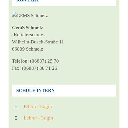
GemS Schmelz
‑Ket­tel­er­schu­le-
Wil­helm-Busch-Stra­ße 11
66839 Schmelz
Tele­fon: (06887) 25 70
Fax: (06887) 88 71 26
SCHULE INTERN
Eltern - Login
Lehrer - Login