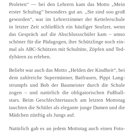
Pro­le­ten“ — bei den Leh­rern kam das Mot­to „Mein
ers­ter Schul­tag“ beson­ders gut an. „Sie sind soo groß
gewor­den“, war im Leh­rer­zim­mer der Ket­tel­er­schu­le
in letz­ter Zeit schließ­lich ein häu­fi­ger Seuf­zer, wenn
das Gespräch auf die Abschluss­schü­ler kam – umso
schö­ner für die Päd­ago­gen, ihre Schütz­lin­ge noch ein­
mal als ABC-Schüt­zen mit Schul­tü­te, Zöp­fen und Ted­
dy­bä­ren zu erle­ben.
Beliebt war auch das Mot­to „Hel­den der Kind­heit“, bei
dem zahl­rei­che Super­män­ner, Bat­frau­en, Pip­pi Lang­
strumpfs und Bob der Bau­meis­ter durch die Schu­le
zogen – und natür­lich die obli­ga­to­ri­schen Fuß­ball­
stars. Beim Geschlech­ter­tausch am letz­ten Mot­to­tag
tauch­ten die Schü­ler als ele­gan­te jun­ge Damen und die
Mäd­chen zünf­tig als Jungs auf.
Natür­lich gab es an jedem Mot­to­tag auch einen Foto­