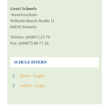
GemS Schmelz
‑Ket­tel­er­schu­le-
Wil­helm-Busch-Stra­ße 11
66839 Schmelz
Tele­fon: (06887) 25 70
Fax: (06887) 88 71 26
SCHULE INTERN
Eltern - Login
Lehrer - Login