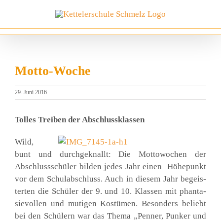
Zum
Inhalt
springen
Motto-Woche
29. Juni 2016
Tol­les Trei­ben der Abschluss­klas­sen
Wild,
bunt und durch­ge­knallt: Die Mot­to­wo­chen der
Abschluss­schü­ler bil­den jedes Jahr einen Höhe­punkt
vor dem Schul­ab­schluss. Auch in die­sem Jahr begeis­
ter­ten die Schü­ler der 9. und 10. Klas­sen mit phan­ta­
sie­vol­len und muti­gen Kos­tü­men. Beson­ders beliebt
bei den Schü­lern war das The­ma „Pen­ner, Pun­ker und