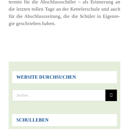
ter­min für die Abschluss­schü­ler – als Erin­ne­rung an
die letz­ten tol­len Tage an der Ket­tel­er­schu­le und auch
für die Abschluss­zei­tung, die die Schü­ler in Eigen­re­
gie geschrie­ben haben.
WEBSITE DURCHSUCHEN
Suche
nach:
SCHULLEBEN