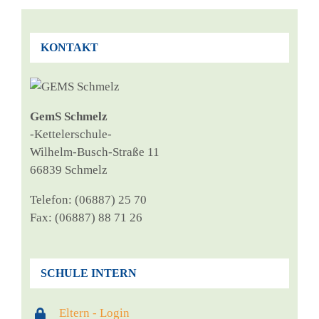
KONTAKT
GemS Schmelz
‑Ket­tel­er­schu­le-
Wil­helm-Busch-Stra­ße 11
66839 Schmelz
Tele­fon: (06887) 25 70
Fax: (06887) 88 71 26
SCHULE INTERN
Eltern - Login