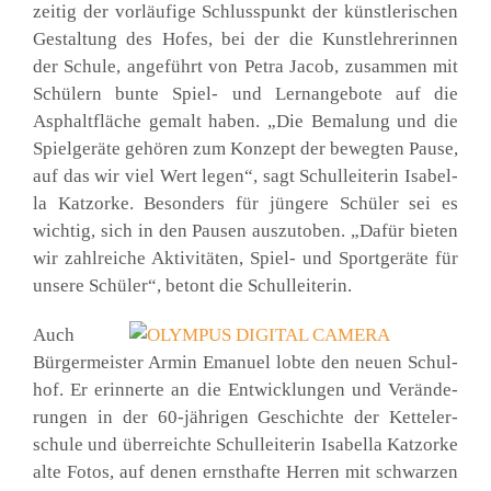
zei­tig der vor­läu­fi­ge Schluss­punkt der künst­le­ri­schen
Gestal­tung des Hofes, bei der die Kunst­leh­re­rin­nen
der Schu­le, ange­führt von Petra Jacob, zusam­men mit
Schü­lern bun­te Spiel- und Lern­an­ge­bo­te auf die
Asphalt­flä­che gemalt haben. „Die Bema­lung und die
Spiel­ge­rä­te gehö­ren zum Kon­zept der beweg­ten Pau­se,
auf das wir viel Wert legen“, sagt Schul­lei­te­rin Isa­bel­
la Katz­or­ke. Beson­ders für jün­ge­re Schü­ler sei es
wich­tig, sich in den Pau­sen aus­zu­to­ben. „Dafür bie­ten
wir zahl­rei­che Akti­vi­tä­ten, Spiel- und Sport­ge­rä­te für
unse­re Schü­ler“, betont die Schul­lei­te­rin.
Auch
Bür­ger­meis­ter Armin Ema­nu­el lob­te den neu­en Schul­
hof. Er erin­ner­te an die Ent­wick­lun­gen und Ver­än­de­
run­gen in der 60-jäh­ri­gen Geschich­te der Ket­tel­er­
schu­le und über­reich­te Schul­lei­te­rin Isa­bel­la Katz­or­ke
alte Fotos, auf denen ernst­haf­te Her­ren mit schwar­zen