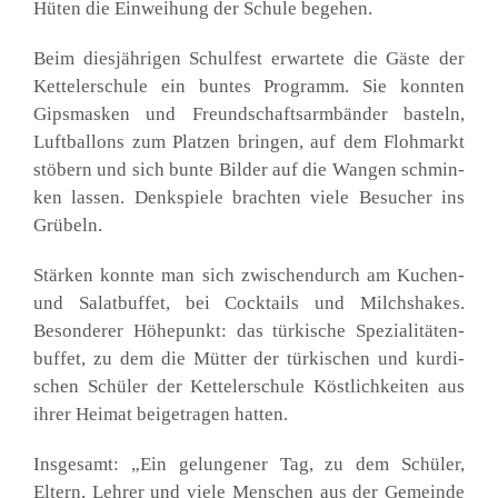
Hüten die Ein­wei­hung der Schu­le bege­hen.
Beim dies­jäh­ri­gen Schul­fest erwar­te­te die Gäs­te der
Ket­tel­er­schu­le ein bun­tes Pro­gramm. Sie konn­ten
Gips­mas­ken und Freund­schafts­arm­bän­der bas­teln,
Luft­bal­lons zum Plat­zen brin­gen, auf dem Floh­markt
stö­bern und sich bun­te Bil­der auf die Wan­gen schmin­
ken las­sen. Denk­spie­le brach­ten vie­le Besu­cher ins
Grü­beln.
Stär­ken konn­te man sich zwi­schen­durch am Kuchen-
und Salat­buf­fet, bei Cock­tails und Milch­shakes.
Beson­de­rer Höhe­punkt: das tür­ki­sche Spe­zia­li­tä­ten­
buf­fet, zu dem die Müt­ter der tür­ki­schen und kur­di­
schen Schü­ler der Ket­tel­er­schu­le Köst­lich­kei­ten aus
ihrer Hei­mat bei­getra­gen hat­ten.
Ins­ge­samt: „Ein gelun­ge­ner Tag, zu dem Schü­ler,
Eltern, Leh­rer und vie­le Men­schen aus der Gemein­de