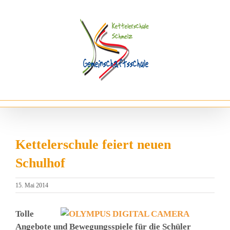
Zum
Inhalt
springen
Kettelerschule feiert neuen
Schulhof
15. Mai 2014
Tol­le
Ange­bo­te und Bewe­gungs­spie­le für die Schü­ler