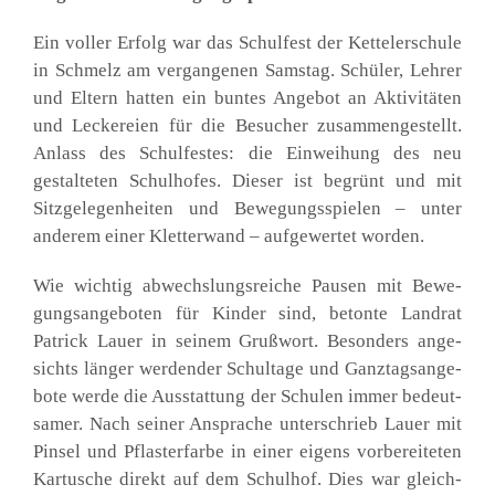
Ein vol­ler Erfolg war das Schul­fest der Ket­tel­er­schu­le
in Schmelz am ver­gan­ge­nen Sams­tag. Schü­ler, Leh­rer
und Eltern hat­ten ein bun­tes Ange­bot an Akti­vi­tä­ten
und Lecke­rei­en für die Besu­cher zusam­men­ge­stellt.
Anlass des Schul­fes­tes: die Ein­wei­hung des neu
gestal­te­ten Schul­ho­fes. Die­ser ist begrünt und mit
Sitz­ge­le­gen­hei­ten und Bewe­gungs­spie­len – unter
ande­rem einer Klet­ter­wand – auf­ge­wer­tet wor­den.
Wie wich­tig abwechs­lungs­rei­che Pau­sen mit Bewe­
gungs­an­ge­bo­ten für Kin­der sind, beton­te Land­rat
Patrick Lau­er in sei­nem Gruß­wort. Beson­ders ange­
sichts län­ger wer­den­der Schul­ta­ge und Ganz­tags­an­ge­
bo­te wer­de die Aus­stat­tung der Schu­len immer bedeut­
sa­mer. Nach sei­ner Anspra­che unter­schrieb Lau­er mit
Pin­sel und Pflas­ter­far­be in einer eigens vor­be­rei­te­ten
Kar­tu­sche direkt auf dem Schul­hof. Dies war gleich­