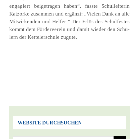
enga­giert bei­getra­gen haben“, fass­te Schul­lei­te­rin
Katz­or­ke zusam­men und ergänzt: „Vie­len Dank an alle
Mit­wir­ken­den und Hel­fer!“ Der Erlös des Schul­fes­tes
kommt dem För­der­ver­ein und damit wie­der den Schü­
lern der Ket­tel­er­schu­le zugu­te.
WEBSITE DURCHSUCHEN