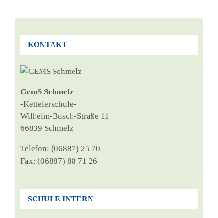
KONTAKT
GemS Schmelz
‑Ket­tel­er­schu­le-
Wil­helm-Busch-Stra­ße 11
66839 Schmelz
Tele­fon: (06887) 25 70
Fax: (06887) 88 71 26
SCHULE INTERN