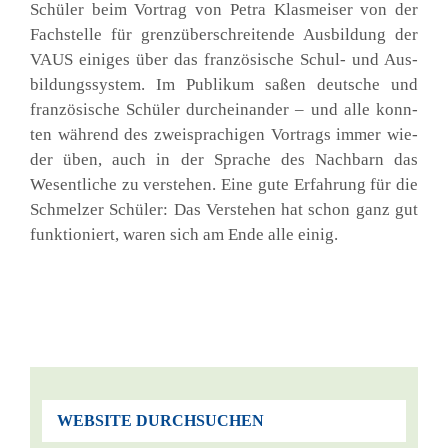
Schü­ler beim Vor­trag von Petra Klas­mei­ser von der
Fach­stel­le für grenz­über­schrei­ten­de Aus­bil­dung der
VAUS eini­ges über das fran­zö­si­sche Schul- und Aus­
bil­dungs­sys­tem. Im Publi­kum saßen deut­sche und
fran­zö­si­sche Schü­ler durch­ein­an­der – und alle konn­
ten wäh­rend des zwei­spra­chi­gen Vor­trags immer wie­
der üben, auch in der Spra­che des Nach­barn das
Wesent­li­che zu ver­ste­hen. Eine gute Erfah­rung für die
Schmel­zer Schü­ler: Das Ver­ste­hen hat schon ganz gut
funk­tio­niert, waren sich am Ende alle einig.
WEBSITE DURCHSUCHEN