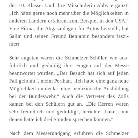
der 10. Klas­se. Und ihre Mit­schü­le­rin Abby ergänzt:
„Ich hät­te ger­ne noch mehr über die Mög­lich­kei­ten in
ande­ren Län­dern erfah­ren, zum Bei­spiel in den USA.“
Eine Fir­ma, die Abgas­an­la­gen für Autos her­stellt, hat
Salim und sei­nen Freund Ben­ja­min beson­ders fas­zi­
niert.
Sehr ange­tan waren die Schmel­zer Schü­ler, wie aus­
führ­lich und gedul­dig ihre Fra­gen auf der Mes­se
beant­wor­tet wur­den. „Der Besuch hat sich auf jeden
Fall gelohnt“, meint Peri­han. „Ich habe eine ganz neue
Mög­lich­keit ent­deckt: eine medi­zi­ni­sche Aus­bil­dung
bei der Bun­des­wehr.“ Auch die Ver­tre­ter des Zolls
kamen bei den Schü­lern gut an. „Die Her­ren waren
sehr freund­lich und gedul­dig“, berich­tet Luke, „mit
denen hät­te ich drei Stun­den spre­chen kön­nen.“
Nach dem Mes­se­rund­gang erfuh­ren die Schmel­zer