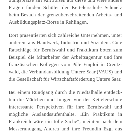
dungs­plät­ze an? Ant­wor­ten auf die­se und vie­le ande­re
Fra­gen fan­den Schü­ler der Ket­tel­er­schu­le Schmelz
beim Besuch der grenz­über­schrei­ten­den Arbeits- und
Aus­bil­dungs­platz-Bör­se in Reh­lin­gen.
Dort prä­sen­tier­ten sich zahl­rei­che Unter­neh­men, unter
ande­rem aus Hand­werk, Indus­trie und Sozia­lem. Gute
Rat­schlä­ge für Berufs­wahl und Prak­ti­kum boten zum
Bei­spiel die Mit­ar­bei­ter der Arbeits­agen­tur und ihre
fran­zö­si­schen Kol­le­gen vom Pôle Emploi in Creutz­
wald, die Ver­bund­aus­bil­dung Unte­re Saar (VAUS) und
die Gesell­schaft für Wirt­schafts­för­de­rung Unte­re Saar.
Bei einem Rund­gang durch die Nied­tal­hal­le ent­deck­
ten die Mäd­chen und Jun­gen von der Ket­tel­er­schu­le
inter­es­san­te Per­spek­ti­ven für ihre Berufs­wahl und
mög­li­che Aus­lands­auf­ent­hal­te. „Ein Prak­ti­kum in
Frank­reich wäre ein tol­le Sache“, mein­ten nach dem
Mes­se­rund­gang Andrea und ihre Freun­din Ezgi aus