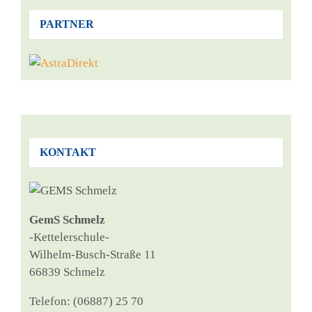
PARTNER
KONTAKT
GemS Schmelz
‑Ket­tel­er­schu­le-
Wil­helm-Busch-Stra­ße 11
66839 Schmelz
Tele­fon: (06887) 25 70