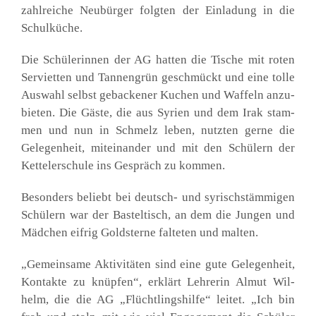
zahl­rei­che Neu­bür­ger folg­ten der Ein­la­dung in die
Schul­kü­che.
Die Schü­le­rin­nen der AG hat­ten die Tische mit roten
Ser­vi­et­ten und Tan­nen­grün geschmückt und eine tol­le
Aus­wahl selbst geba­cke­ner Kuchen und Waf­feln anzu­
bie­ten. Die Gäs­te, die aus Syri­en und dem Irak stam­
men und nun in Schmelz leben, nutz­ten ger­ne die
Gele­gen­heit, mit­ein­an­der und mit den Schü­lern der
Ket­tel­er­schu­le ins Gespräch zu kom­men.
Beson­ders beliebt bei deutsch- und syrisch­stäm­mi­gen
Schü­lern war der Bas­tel­tisch, an dem die Jun­gen und
Mäd­chen eif­rig Gold­ster­ne fal­te­ten und mal­ten.
„Gemein­sa­me Akti­vi­tä­ten sind eine gute Gele­gen­heit,
Kon­tak­te zu knüp­fen“, erklärt Leh­re­rin Almut Wil­
helm, die die AG „Flücht­lings­hil­fe“ lei­tet. „Ich bin