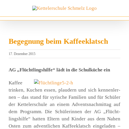
Zum
Inhalt
springen
Begegnung beim Kaffeeklatsch
17. Dezember 2015
AG „Flücht­lings­hil­fe“ lädt in die Schul­kü­che ein
Kaf­fee
trin­ken, Kuchen essen, plau­dern und sich ken­nen­ler­
nen – das stand für syri­sche Fami­li­en und für Schü­ler
der Ket­tel­er­schu­le an einem Advents­nach­mit­tag auf
dem Pro­gramm. Die Schü­le­rin­nen der AG „Flücht­
lings­hil­fe“ hat­ten Eltern und Kin­der aus dem Nahen
Osten zum advent­li­chen Kaf­fee­klatsch ein­ge­la­den –