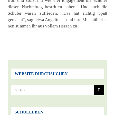
froh und stolz, mit wie viel Enga­ge­ment die Schü­ler
die­sen Nach­mit­tag bestrit­ten haben.“ Und auch die
Schü­ler waren zufrie­den. „Das hat rich­tig Spaß
gemacht“, sagt etwa Ange­li­na – und ihre Mit­schü­le­rin­
nen stim­men ihr aus vol­lem Her­zen zu.
WEBSITE DURCHSUCHEN
Suche
nach:
SCHULLEBEN