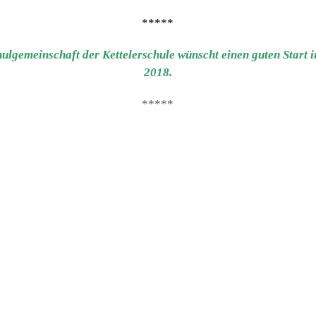
*****
ul­ge­mein­schaft der Ket­tel­er­schu­le wünscht einen guten Start 
2018.
*****