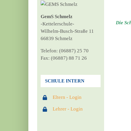
GemS Schmelz
Die Sch
‑Ket­tel­er­schu­le-
Wil­helm-Busch-Stra­ße 11
66839 Schmelz
Tele­fon: (06887) 25 70
Fax: (06887) 88 71 26
SCHULE INTERN
Eltern - Login
Lehrer - Login